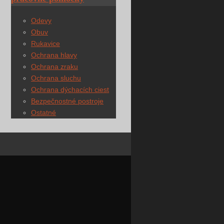
Odevy
Obuv
Rukavice
Ochrana hlavy
Ochrana zraku
Ochrana sluchu
Ochrana dýchacích ciest
Bezpečnostné postroje
Ostatné