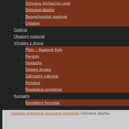
Ochrana dýchacích ciest
Ochrana sluchu
Bezpečnostné postroje
Ostatné
Galéria
Obalový materiál
Výrobky z dreva
Ploty – Agatové Koly
Pergoly
Hojdačky
Detské ihriská
Záhradný nábytok
Krmelce
Realizácie projektov
Kontakty
Kontaktný formulár
Home
Osobne ochranné pracovne pomôcky
Ochrana sluchu